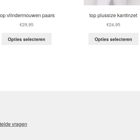
top vlindermouwen paars
top plussize kantinzet
€
29,95
€
24,95
This
Opties selecteren
Opties selecteren
product
has
multiple
m
variants.
v
The
options
may
be
chosen
on
the
product
telde vragen
page