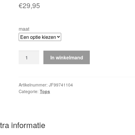
€
29,95
maat
top
In winkelmand
vlindermouwen
bordeauxrood
aantal
Artikelnummer:
JF99741104
Categorie:
Tops
tra informatie