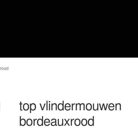
rood
top vlindermouwen
bordeauxrood