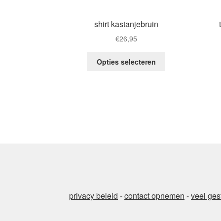
shirt kastanjebruin
€
26,95
This
Opties selecteren
product
has
multiple
variants.
The
options
may
be
chosen
on
the
product
privacy beleid
-
contact opnemen
-
veel ges
page