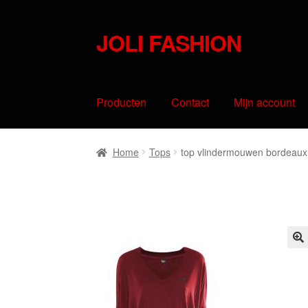
JOLI FASHION
Skip
Skip
to
to
navigation
content
Producten
Contact
Mijn account
Home
Tops
top vlindermouwen bordeaux
🔍