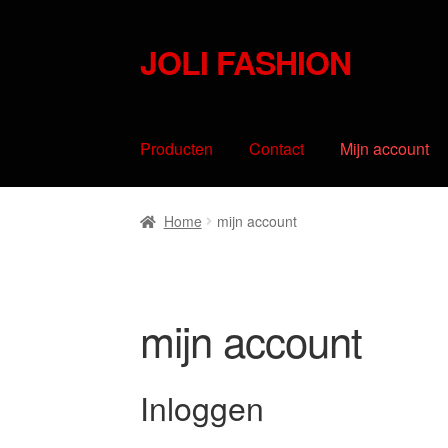
JOLI FASHION
Skip
Skip
to
to
navigation
content
Producten
Contact
Mijn account
Home
mijn account
mijn account
Inloggen