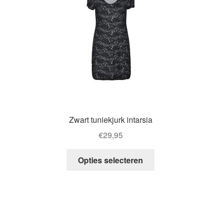
Zwart tuniekjurk intarsia
€
29,95
This
Opties selecteren
product
has
multiple
variants.
The