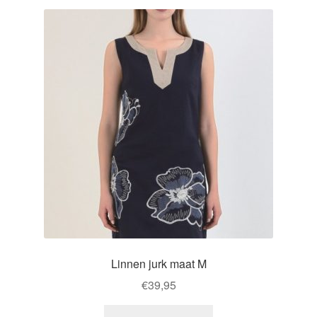
variants.
The
options
may
be
chosen
on
the
product
page
Linnen jurk maat M
€
39,95