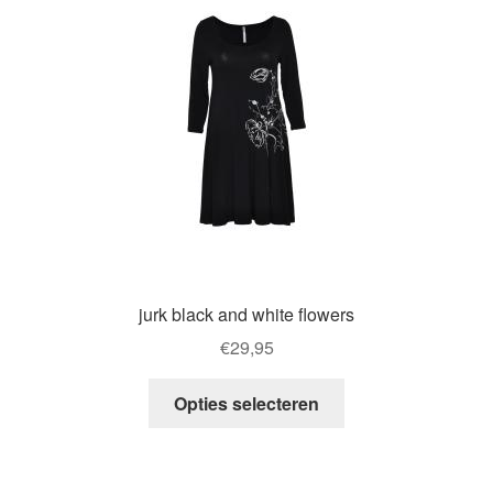
options
may
be
chosen
on
the
product
page
jurk black and white flowers
€
29,95
This
Opties selecteren
product
has
multiple