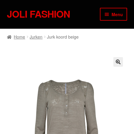
JOLI FASHION
Skip
Skip
Menu
to
to
navigation
content
Producten
Home
Jurken
Jurk koord beige
Contact
Mijn account
🔍