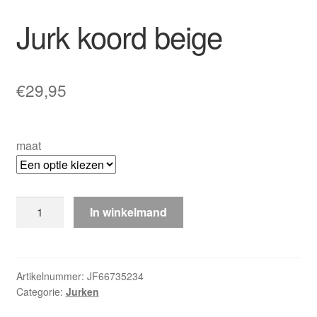
Jurk koord beige
€
29,95
maat
Jurk
In winkelmand
koord
beige
aantal
Artikelnummer:
JF66735234
Categorie:
Jurken